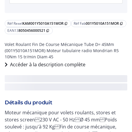
Réf Rexel
KAM001Y5010A151MOR
Réf Fab
001Y5010A151MOR
content_copy
content_copy
EAN13
8050456000521
content_copy
Volet Roulant Fin De Course Mécanique Tube D= 45Mm
(001Y5010A151MOR) Moteur tubulaire radio Mondrian R5
10Nm 15 tr/min Diam 45
Accéder à la description complète
Détails du produit
Moteur mécanique pour volets roulants, stores et
stores screen 230 V AC - 50 Hz Ø 45 mm Poids
soulevé : jusqu'à 92 Kg Fin de course mécanique,