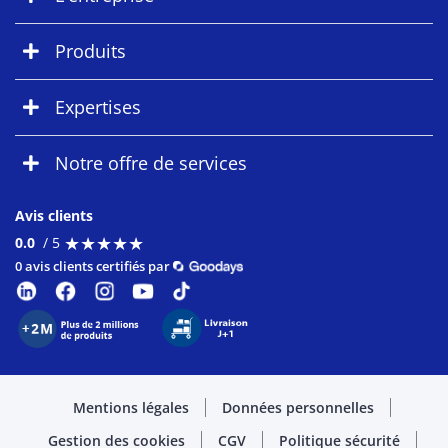
Produits
Expertises
Notre offre de services
Avis clients
★
★
★
★
★
★
★
★
★
★
0.0
/ 5
0 avis clients certifiés par
Mentions légales
Données personnelles
Gestion des cookies
CGV
Politique sécurité