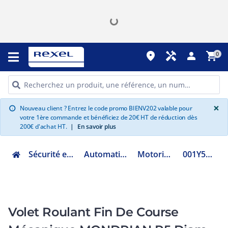
place
handyman
person
shopping_cart
0
G
×
Nouveau client ? Entrez le code promo BIENV202 valable pour
info
votre 1ère commande et bénéficiez de 20€ HT de réduction dès
200€ d'achat HT.
|
En savoir plus
Sécurité et communication
Automatisme d'ouverture
Motorisation de volet
001Y5010A151MOR
Volet Roulant Fin De Course