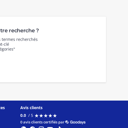
re recherche ?
es termes recherchés
t-clé
égories"
ces
Avis clients
★
★
★
★
★
★
★
★
★
★
0.0
/ 5
0 avis clients certifiés par