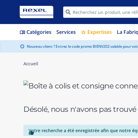
Catégories
Services
Expertises
La Fabri
menu_book
star
Nouveau client ? Entrez le code promo BIENV202 valable pour vo
info
Accueil
Désolé, nous n'avons pas trouvé
Votre recherche a été enregistrée afin que notre éq
