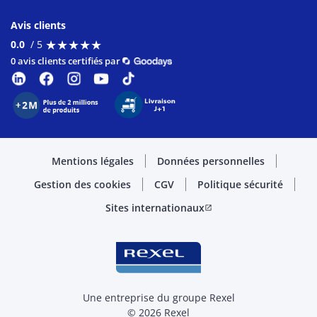
Avis clients
★
★
★
★
★
★
★
★
★
★
0.0
/ 5
0 avis clients certifiés par
Mentions légales
Données personnelles
Gestion des cookies
CGV
Politique sécurité
Sites internationaux
open_in_new
Une entreprise du groupe Rexel
© 2026 Rexel