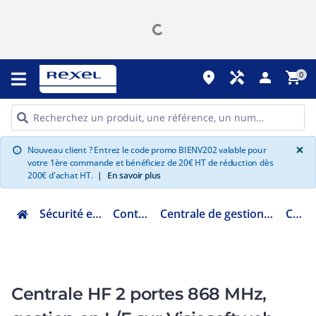
place
handyman
person
shopping_cart
0
G
×
Nouveau client ? Entrez le code promo BIENV202 valable pour
info
votre 1ère commande et bénéficiez de 20€ HT de réduction dès
200€ d'achat HT.
|
En savoir plus
Sécurité et communication
Contrôle d'accès
Centrale de gestion, UTL et module d'extension
CVHFLE
Centrale HF 2 portes 868 MHz,