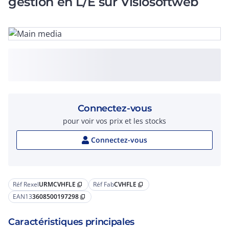
gestion en L/E sur Visiosoftweb
Connectez-vous
pour voir vos prix et les stocks
Connectez-vous
Réf Rexel
URMCVHFLE
Réf Fab
CVHFLE
content_copy
content_copy
EAN13
3608500197298
content_copy
Caractéristiques principales