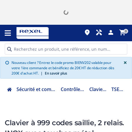
place
handyman
person
shopping_cart
0
G
×
Nouveau client ? Entrez le code promo BIENV202 valable pour
info
votre 1ère commande et bénéficiez de 20€ HT de réduction dès
200€ d'achat HT.
|
En savoir plus
Sécurité et communication
Contrôle d'accès
Clavier codé
TSEC100/I
Clavier à 999 codes saillie, 2 relais.