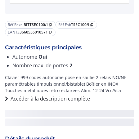
Réf Rexel
BITTSEC100/I
Réf Fab
TSEC100/I
content_copy
content_copy
EAN13
3660555010571
content_copy
Caractéristiques principales
Autonome
Oui
Nombre max. de portes
2
Clavier 999 codes autonome pose en saillie 2 relais NO/NF
paramétrables (impulsionnel/bistable) Boîtier en INOX
Touches métalliques rétro-éclairées Alim. 12-24 Vcc/Vca
Accéder à la description complète
Détails du produit