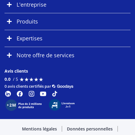
L'entreprise
Produits
Expertises
Notre offre de services
Avis clients
★
★
★
★
★
★
★
★
★
★
0.0
/ 5
0 avis clients certifiés par
Mentions légales
Données personnelles