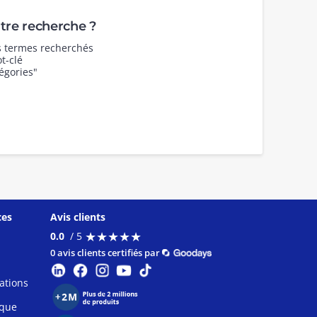
re recherche ?
es termes recherchés
t-clé
égories"
ces
Avis clients
★
★
★
★
★
★
★
★
★
★
0.0
/ 5
0 avis clients certifiés par
ations
ique