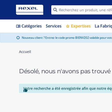
Catégories
Services
Expertises
La Fabri
menu_book
star
Nouveau client ? Entrez le code promo BIENV202 valable pour vo
info
Accueil
Désolé, nous n'avons pas trouvé
Votre recherche a été enregistrée afin que notre éq
