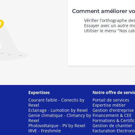
Comment améliorer vot
Vérifier l'orthographe d
Essayer avec un autre mo
Utiliser le menu "Nos cat
Expertises
Notre offre de servi
Courant faible - Conectis by
Portail de services
Rexel
Expertise métier
Eclairage - Lumotion by Rexel
Gestion d'entreprise
Genie climatique - Climancy by
Financement & CEE
Rexel
Formations & Certific
Photovoltaïque - PV by Rexel
Gestion de chantier
IRVE - Freshmile
Facturation Electron