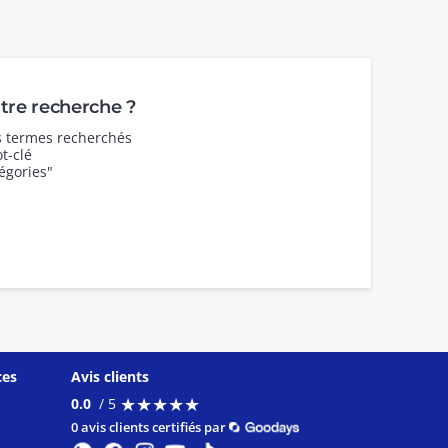
re recherche ?
es termes recherchés
t-clé
égories"
ces
Avis clients
★
★
★
★
★
★
★
★
★
★
0.0
/ 5
0 avis clients certifiés par