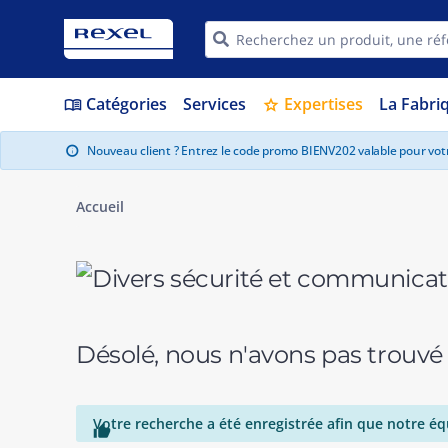
Catégories
Services
Expertises
La Fabri
menu_book
star
Nouveau client ? Entrez le code promo BIENV202 valable pour vo
info
Accueil
Désolé, nous n'avons pas trouvé
Votre recherche a été enregistrée afin que notre éq
