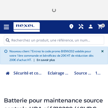
place
handyman
person
shopping_cart
0
G
×
Nouveau client ? Entrez le code promo BIENV202 valable pour
info
votre 1ère commande et bénéficiez de 20€ HT de réduction dès
200€ d'achat HT.
|
En savoir plus
Sécurité et communication
Eclairage de sécurité
Source centrale
111960
Batterie pour maintenance source