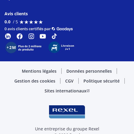
Avis clients
★
★
★
★
★
★
★
★
★
★
0.0
/ 5
0 avis clients certifiés par
Mentions légales
Données personnelles
Gestion des cookies
CGV
Politique sécurité
Sites internationaux
open_in_new
Une entreprise du groupe Rexel