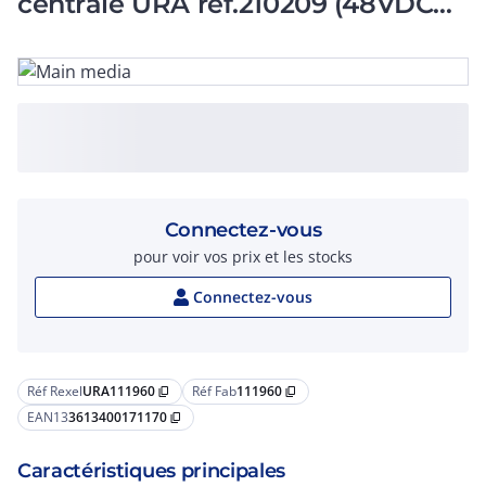
centrale URA réf.210209 (48VDC
170W)
Connectez-vous
pour voir vos prix et les stocks
Connectez-vous
Réf Rexel
URA111960
Réf Fab
111960
content_copy
content_copy
EAN13
3613400171170
content_copy
Caractéristiques principales