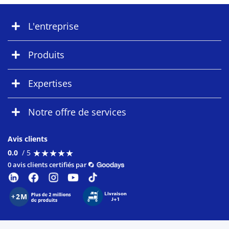
L'entreprise
Produits
Expertises
Notre offre de services
Avis clients
★
★
★
★
★
★
★
★
★
★
0.0
/ 5
0 avis clients certifiés par