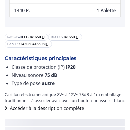
1440 P.
1 Palette
Réf Rexel
LEG041650
Réf Fab
041650
content_copy
content_copy
EAN13
3245060416508
content_copy
Caractéristiques principales
Classe de protection (IP)
IP20
Niveau sonore
75
dB
Type de pose
autre
Carillon électromécanique 8V~ à 12V~ 75dB à 1m emballage
traditionnel - à associer avec avec un bouton-poussoir - blanc
Accéder à la description complète