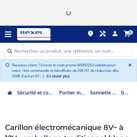
place
handyman
person
shopping_cart
0
G
×
Nouveau client ? Entrez le code promo BIENV202 valable pour
info
votre 1ère commande et bénéficiez de 20€ HT de réduction dès
200€ d'achat HT.
|
En savoir plus
Sécurité et communication
Portier interphonie
Sonnette et carillon
041650
Carillon électromécanique 8V~ à