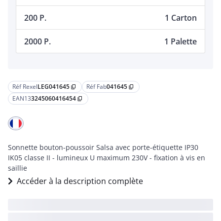
200 P.
1 Carton
2000 P.
1 Palette
Réf Rexel
LEG041645
Réf Fab
041645
content_copy
content_copy
EAN13
3245060416454
content_copy
Sonnette bouton-poussoir Salsa avec porte-étiquette IP30
IK05 classe II - lumineux U maximum 230V - fixation à vis en
saillie
Accéder à la description complète