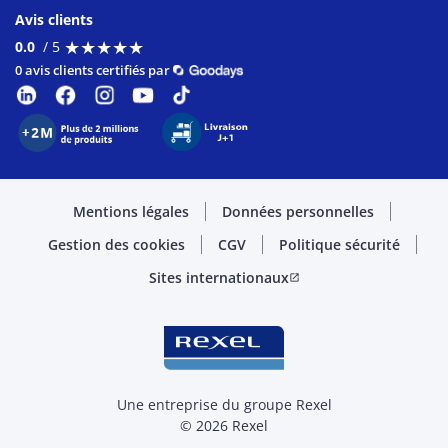
Avis clients
★
★
★
★
★
★
★
★
★
★
0.0
/ 5
0 avis clients certifiés par
Mentions légales
Données personnelles
Gestion des cookies
CGV
Politique sécurité
Sites internationaux
open_in_new
Une entreprise du groupe Rexel
© 2026 Rexel