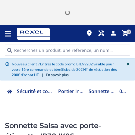
place
handyman
person
shopping_cart
0
G
×
Nouveau client ? Entrez le code promo BIENV202 valable pour
info
votre 1ère commande et bénéficiez de 20€ HT de réduction dès
200€ d'achat HT.
|
En savoir plus
Sécurité et communication
Portier interphonie
Sonnette et carillon
041645
Sonnette Salsa avec porte-