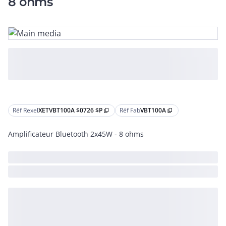
8 ohms
Réf Rexel
XETVBT100A $0726 $P
Réf Fab
VBT100A
content_copy
content_copy
Amplificateur Bluetooth 2x45W - 8 ohms