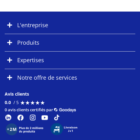
L'entreprise
Produits
Expertises
Notre offre de services
Avis clients
★
★
★
★
★
★
★
★
★
★
0.0
/ 5
0 avis clients certifiés par