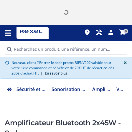
place
handyman
person
shopping_cart
0
G
×
Nouveau client ? Entrez le code promo BIENV202 valable pour
info
votre 1ère commande et bénéficiez de 20€ HT de réduction dès
200€ d'achat HT.
|
En savoir plus
Sécurité et communication
Sonorisation et visioconférence
Ampli et préampli
VBT100A
Amplificateur Bluetooth 2x45W -