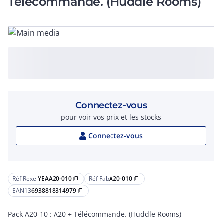
Télécommande. (Huddle Rooms)
Connectez-vous
pour voir vos prix et les stocks
Connectez-vous
Réf Rexel
YEAA20-010
Réf Fab
A20-010
content_copy
content_copy
EAN13
6938818314979
content_copy
Pack A20-10 : A20 + Télécommande. (Huddle Rooms)