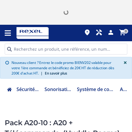
place
handyman
person
shopping_cart
0
G
×
Nouveau client ? Entrez le code promo BIENV202 valable pour
info
votre 1ère commande et bénéficiez de 20€ HT de réduction dès
200€ d'achat HT.
|
En savoir plus
Sécurité et communication
Sonorisation et visioconférence
Système de conférence et visioconférence
A20-010
Pack A20-10 : A20 +