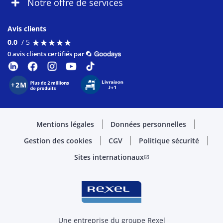
Notre offre de services
Avis clients
★
★
★
★
★
★
★
★
★
★
0.0
/ 5
0 avis clients certifiés par
Mentions légales
Données personnelles
Gestion des cookies
CGV
Politique sécurité
Sites internationaux
open_in_new
Une entreprise du groupe Rexel