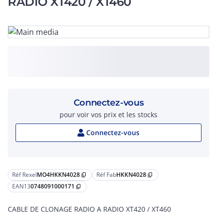
RADIO XT420 / XT460
Connectez-vous
pour voir vos prix et les stocks
Connectez-vous
Réf Rexel
MO4HKKN4028
Réf Fab
HKKN4028
content_copy
content_copy
EAN13
0748091000171
content_copy
CABLE DE CLONAGE RADIO A RADIO XT420 / XT460