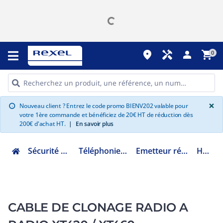
place
handyman
person
shopping_cart
0
G
×
Nouveau client ? Entrez le code promo BIENV202 valable pour
info
votre 1ère commande et bénéficiez de 20€ HT de réduction dès
200€ d'achat HT.
|
En savoir plus
Sécurité et communication
Téléphonie émission réception
Emetteur récepteur talkie walkie
HKKN4028
CABLE DE CLONAGE RADIO A