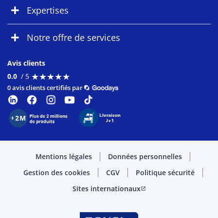
Expertises
Notre offre de services
Avis clients
★
★
★
★
★
★
★
★
★
★
0.0
/ 5
0 avis clients certifiés par
Mentions légales
Données personnelles
Gestion des cookies
CGV
Politique sécurité
Sites internationaux
open_in_new