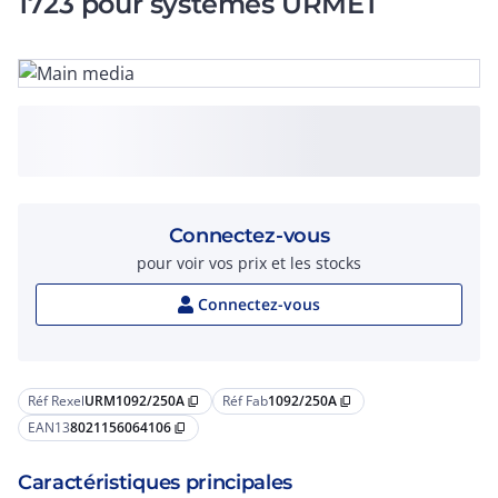
1723 pour systèmes URMET
Connectez-vous
pour voir vos prix et les stocks
Connectez-vous
Réf Rexel
URM1092/250A
Réf Fab
1092/250A
content_copy
content_copy
EAN13
8021156064106
content_copy
Caractéristiques principales