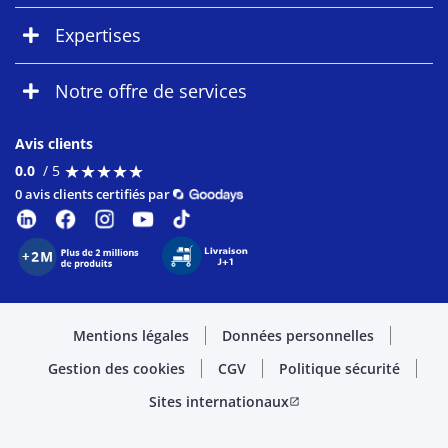
Expertises
Notre offre de services
Avis clients
★
★
★
★
★
★
★
★
★
★
0.0
/ 5
0 avis clients certifiés par
Mentions légales
Données personnelles
Gestion des cookies
CGV
Politique sécurité
Sites internationaux
open_in_new