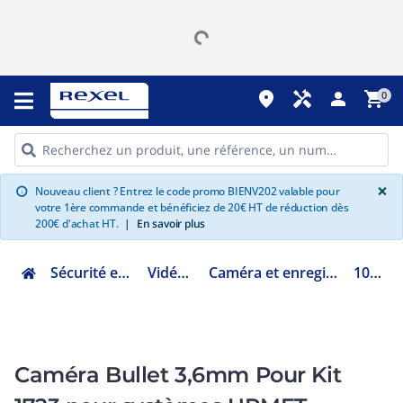
place
handyman
person
shopping_cart
0
G
×
Nouveau client ? Entrez le code promo BIENV202 valable pour
info
votre 1ère commande et bénéficiez de 20€ HT de réduction dès
200€ d'achat HT.
|
En savoir plus
Sécurité et communication
Vidéoprotection
Caméra et enregistreur analogique (DVR)
1092/250A
Caméra Bullet 3,6mm Pour Kit