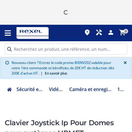
place
handyman
person
shopping_cart
0
G
×
Nouveau client ? Entrez le code promo BIENV202 valable pour
info
votre 1ère commande et bénéficiez de 20€ HT de réduction dès
200€ d'achat HT.
|
En savoir plus
Sécurité et communication
Vidéoprotection
Caméra et enregistreur analogique (DVR)
1093/701
Clavier Joystick Ip Pour Domes