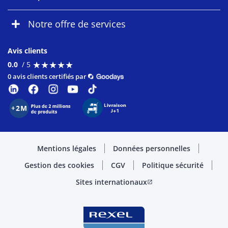
Notre offre de services
Avis clients
★
★
★
★
★
★
★
★
★
★
0.0
/ 5
0 avis clients certifiés par
Mentions légales
Données personnelles
Gestion des cookies
CGV
Politique sécurité
Sites internationaux
open_in_new