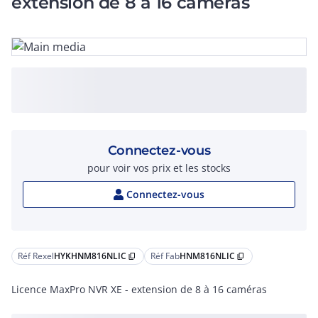
extension de 8 à 16 caméras
Connectez-vous
pour voir vos prix et les stocks
Connectez-vous
Réf Rexel
HYKHNM816NLIC
Réf Fab
HNM816NLIC
content_copy
content_copy
Licence MaxPro NVR XE - extension de 8 à 16 caméras