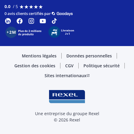
★
★
★
★
★
★
★
★
★
★
0.0
/ 5
0 avis clients certifiés par
Mentions légales
Données personnelles
Gestion des cookies
CGV
Politique sécurité
Sites internationaux
open_in_new
Une entreprise du groupe Rexel
© 2026 Rexel