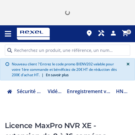
place
handyman
person
shopping_cart
0
G
×
Nouveau client ? Entrez le code promo BIENV202 valable pour
info
votre 1ère commande et bénéficiez de 20€ HT de réduction dès
200€ d'achat HT.
|
En savoir plus
Sécurité et communication
Vidéoprotection
Enregistrement vidéopro. IP, NVR et serveur
HNM816NLIC
Licence MaxPro NVR XE -