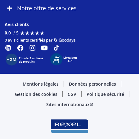
Notre offre de services
Avis clients
★
★
★
★
★
★
★
★
★
★
0.0
/ 5
0 avis clients certifiés par
Mentions légales
Données personnelles
Gestion des cookies
CGV
Politique sécurité
Sites internationaux
open_in_new