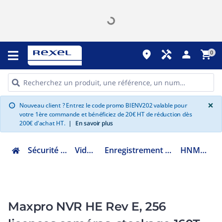
place
handyman
person
shopping_cart
0
G
×
Nouveau client ? Entrez le code promo BIENV202 valable pour
info
votre 1ère commande et bénéficiez de 20€ HT de réduction dès
200€ d'achat HT.
|
En savoir plus
Sécurité et communication
Vidéoprotection
Enregistrement vidéopro. IP, NVR et serveur
HNMHE256E160T8R5
Maxpro NVR HE Rev E, 256