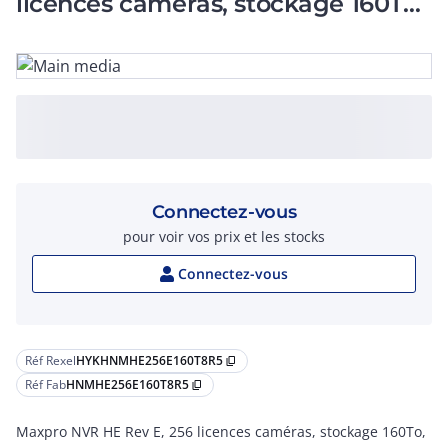
licences caméras, stockage 160To,
RAID5
Connectez-vous
pour voir vos prix et les stocks
Connectez-vous
Réf Rexel
HYKHNMHE256E160T8R5
content_copy
Réf Fab
HNMHE256E160T8R5
content_copy
Maxpro NVR HE Rev E, 256 licences caméras, stockage 160To,