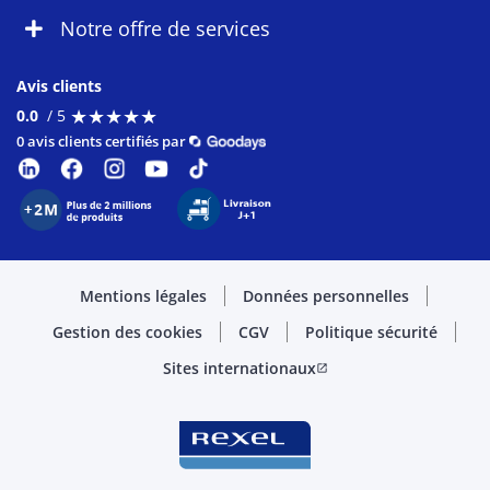
Notre offre de services
Avis clients
★
★
★
★
★
★
★
★
★
★
0.0
/ 5
0 avis clients certifiés par
Mentions légales
Données personnelles
Gestion des cookies
CGV
Politique sécurité
Sites internationaux
open_in_new