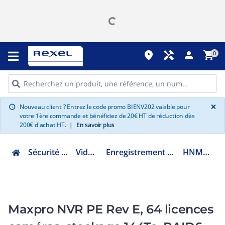
place
handyman
person
shopping_cart
0
G
×
Nouveau client ? Entrez le code promo BIENV202 valable pour
info
votre 1ère commande et bénéficiez de 20€ HT de réduction dès
200€ d'achat HT.
|
En savoir plus
Sécurité et communication
Vidéoprotection
Enregistrement vidéopro. IP, NVR et serveur
HNMPE64E144T12R6
Maxpro NVR PE Rev E, 64 licences