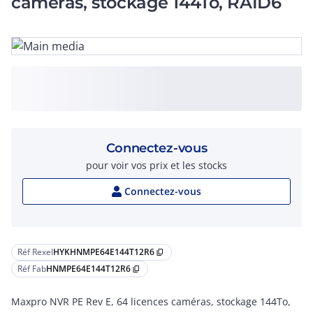
caméras, stockage 144To, RAID6
Connectez-vous
pour voir vos prix et les stocks
Connectez-vous
Réf Rexel
HYKHNMPE64E144T12R6
content_copy
Réf Fab
HNMPE64E144T12R6
content_copy
Maxpro NVR PE Rev E, 64 licences caméras, stockage 144To,