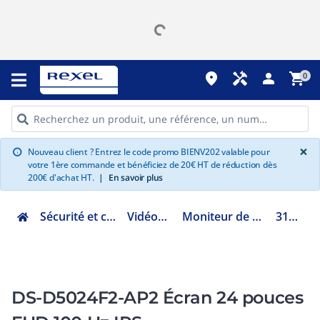
place
handyman
person
shopping_cart
0
G
×
Nouveau client ? Entrez le code promo BIENV202 valable pour
info
votre 1ère commande et bénéficiez de 20€ HT de réduction dès
200€ d'achat HT.
|
En savoir plus
Sécurité et communication
Vidéoprotection
Moniteur de vidéoprotection
317500581
DS-D5024F2-AP2 Écran 24 pouces