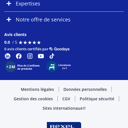
Expertises
Notre offre de services
Avis clients
★
★
★
★
★
★
★
★
★
★
0.0
/ 5
0 avis clients certifiés par
Mentions légales
Données personnelles
Gestion des cookies
CGV
Politique sécurité
Sites internationaux
open_in_new