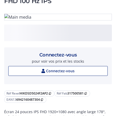
FHD 100 Hz IPS
Connectez-vous
pour voir vos prix et les stocks
Connectez-vous
Réf Rexel
HIKDSD5024F2AP2
Réf Fab
317500581
content_copy
content_copy
EAN13
6942160487304
content_copy
Écran 24 pouces IPS FHD 1920×1080 avec angle large 178°,