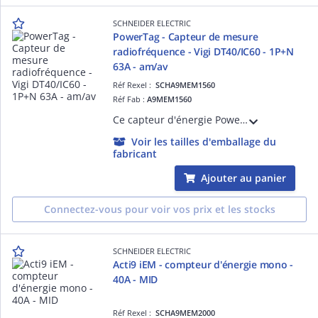
SCHNEIDER ELECTRIC
PowerTag - Capteur de mesure
radiofréquence - Vigi DT40/IC60 - 1P+N
63A - am/av
Réf Rexel :
SCHA9MEM1560
Réf Fab :
A9MEM1560
Ce capteur d'énergie PowerTag Energy est un périphérique sans fil monté en amont/aval sur un disjoncteur et connecté aux passerelles de com. PAS400/600/800 via la com. sans fil. En radiofréquence 63A pour Vigi iC60 1P+N et auto-alimenté.
Voir les tailles d'emballage du
fabricant
Ajouter au panier
Connectez-vous pour voir vos prix et les stocks
SCHNEIDER ELECTRIC
Acti9 iEM - compteur d'énergie mono -
40A - MID
Réf Rexel :
SCHA9MEM2000