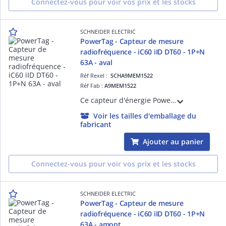
Connectez-vous pour voir vos prix et les stocks
SCHNEIDER ELECTRIC
PowerTag - Capteur de mesure
radiofréquence - iC60 iID DT60 - 1P+N
63A - aval
Réf Rexel :
SCHA9MEM1522
Réf Fab :
A9MEM1522
Ce capteur d'énergie PowerTag Energy est un périphérique sans fil monté en aval sur un disjoncteur et connecté aux passerelles de communication PAS400/600/800 via la com. sans fil. En radiofréquence 63A pour iC60 1P+N et auto-alimenté.
Voir les tailles d'emballage du
fabricant
Ajouter au panier
Connectez-vous pour voir vos prix et les stocks
SCHNEIDER ELECTRIC
PowerTag - Capteur de mesure
radiofréquence - iC60 iID DT60 - 1P+N
63A - amont