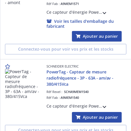
Réf Fab :
A9MEM1571
Ce capteur d'énergie PowerTag Energy est un périphérique sans fil monté en amont sur un disjoncteur et connecté à Acti9 Smartlink via la communication sans fil. Ce dispositif radiofréquence 63A pour iDT40 3P+N est auto-alimenté.
Voir les tailles d'emballage du
fabricant
Ajouter au panier
Connectez-vous pour voir vos prix et les stocks
SCHNEIDER ELECTRIC
PowerTag - Capteur de mesure
radiofréquence - 3P - 63A - am/av -
380/415Vca
Réf Rexel :
SCHA9MEM1540
Réf Fab :
A9MEM1540
Ce capteur d'énergie PowerTag Energy est un périphérique sans fil monté en amont/aval sur un disjoncteur et connecté aux passerelles de com. PAS400/600/800. En radio-fréq. 63A pour iC60 3P et auto-alimenté. Tension entre phases 380/415Vca.
Ajouter au panier
Connectez-vous pour voir vos prix et les stocks