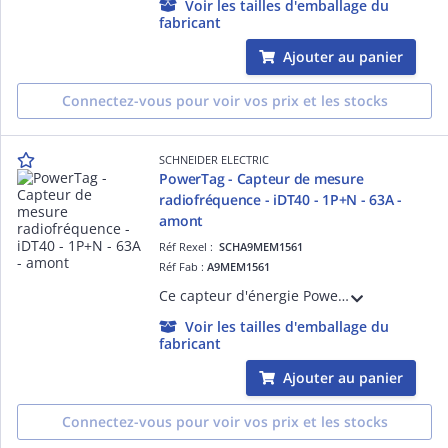
Voir les tailles d'emballage du
fabricant
Ajouter au panier
Connectez-vous pour voir vos prix et les stocks
SCHNEIDER ELECTRIC
PowerTag - Capteur de mesure
radiofréquence - iDT40 - 1P+N - 63A -
amont
Réf Rexel :
SCHA9MEM1561
Réf Fab :
A9MEM1561
Ce capteur d'énergie PowerTag Energy est un périphérique sans fil monté en aval sur un disjoncteur et connecté aux passerelles de communication PAS400/600/800 via la com. sans fil. En radiofréquence 63A pour iDT40 3P+N et auto-alimenté.
Voir les tailles d'emballage du
fabricant
Ajouter au panier
Connectez-vous pour voir vos prix et les stocks