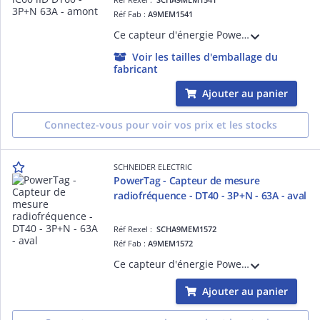
Réf Fab :
A9MEM1541
Ce capteur d'énergie PowerTag Energy est un périphérique sans fil monté en amont sur un disjoncteur et connecté aux passerelles de communication PAS400/600/800 via la com. sans fil. En radiofréquence 63A pour iC60 3P+N et auto-alimenté.
Voir les tailles d'emballage du
fabricant
Ajouter au panier
Connectez-vous pour voir vos prix et les stocks
SCHNEIDER ELECTRIC
PowerTag - Capteur de mesure
radiofréquence - DT40 - 3P+N - 63A - aval
Réf Rexel :
SCHA9MEM1572
Réf Fab :
A9MEM1572
Ce capteur d'énergie PowerTag Energy est un périphérique sans fil monté en aval sur un disjoncteur et connecté à Acti9 Smartlink via la communication sans fil. Ce dispositif radiofréquence 63A pour iDT40 3P+N est auto-alimenté.
Ajouter au panier