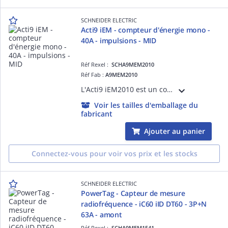
SCHNEIDER ELECTRIC
Acti9 iEM - compteur d'énergie mono -
40A - impulsions - MID
Réf Rexel :
SCHA9MEM2010
Réf Fab :
A9MEM2010
L'Acti9 iEM2010 est un compteur d'énergie électrique monophasé 40A avec affichage et transfert à distance d'impulsions de mesure. Il fournit une mesure directe sans transformateur de courant ou alimentation auxiliaire. Certifié MID.
Voir les tailles d'emballage du
fabricant
Ajouter au panier
Connectez-vous pour voir vos prix et les stocks
SCHNEIDER ELECTRIC
PowerTag - Capteur de mesure
radiofréquence - iC60 iID DT60 - 3P+N
63A - amont
Réf Rexel :
SCHA9MEM1541