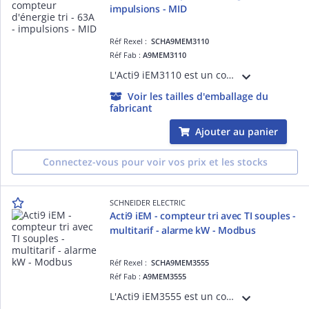
impulsions - MID
Réf Rexel :
SCHA9MEM3110
Réf Fab :
A9MEM3110
L'Acti9 iEM3110 est un compteur d'énergie électrique triphasé 63A avec affichage et transfert à distance d'impulsions de mesure. Il fournit une mesure directe sans transformateur de courant ou alimentation auxiliaire. Certifié MID.
Voir les tailles d'emballage du
fabricant
Ajouter au panier
Connectez-vous pour voir vos prix et les stocks
SCHNEIDER ELECTRIC
Acti9 iEM - compteur tri avec TI souples -
multitarif - alarme kW - Modbus
Réf Rexel :
SCHA9MEM3555
Réf Fab :
A9MEM3555
L'Acti9 iEM3555 est un compteur d'énergie multitarif avancé à transformateur d'intensité souple (type Rogowski) avec un calibre de précision 1% de 50A à 5000A. Il est équipé d'un port de communication Modbus.