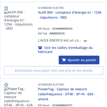
SCHNEIDER ELECTRIC
Acti9 iEM - compteur d'énergie tri - 125A
- impulsions - MID
Réf Rexel :
SCHA9MEM3310
Réf Fab :
A9MEM3310
L'Acti9 iEM3310 est un compteur d'énergie électrique triphasé 125A avec affichage et transfert à distance d'impulsions de mesure. Ce dispositif fournit une mesure directe sans transformateur de courant. Un dispositif certifié MID.
Voir les tailles d'emballage du
fabricant
Ajouter au panier
Connectez-vous pour voir vos prix et les stocks
SCHNEIDER ELECTRIC
PowerTag - Capteur de mesure
radiofréquence - DT40 - 3P+N - 63A -
amont
Réf Rexel :
SCHA9MEM1571