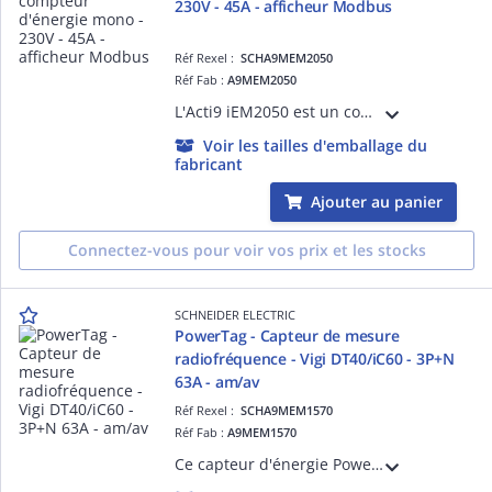
230V - 45A - afficheur Modbus
Réf Rexel :
SCHA9MEM2050
Réf Fab :
A9MEM2050
L'Acti9 iEM2050 est un compteur d'énergie monophasé 45A doté d'un afficheur LCD Modbus. Un voyant LED permet également la visualisation de l'état de comptage et de l'activité de l'appareil.
Voir les tailles d'emballage du
fabricant
Ajouter au panier
Connectez-vous pour voir vos prix et les stocks
SCHNEIDER ELECTRIC
PowerTag - Capteur de mesure
radiofréquence - Vigi DT40/iC60 - 3P+N
63A - am/av
Réf Rexel :
SCHA9MEM1570
Réf Fab :
A9MEM1570
Ce capteur d'énergie PowerTag Energy est un périphérique sans fil monté en amont ou aval sur un disjoncteur et connecté à Acti9 Smartlink via la com. sans fil. Ce dispositif radiofréquence 63A pour Vigi iDT40/iC60 3P+N est auto-alimenté.