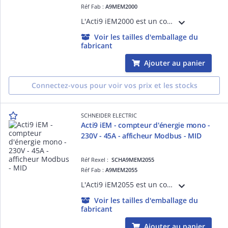
Réf Fab :
A9MEM2000
L'Acti9 iEM2000 est un compteur d'énergie électrique monophasé 40A conçu pour la mesure de l'énergie consommée par un circuit élec. Auto-alimenté, il fournit une mesure directe sans transfo. de courant ou alim. auxiliaire. Certif. MID.
Voir les tailles d'emballage du
fabricant
Ajouter au panier
Connectez-vous pour voir vos prix et les stocks
SCHNEIDER ELECTRIC
Acti9 iEM - compteur d'énergie mono -
230V - 45A - afficheur Modbus - MID
Réf Rexel :
SCHA9MEM2055
Réf Fab :
A9MEM2055
L'Acti9 iEM2055 est un compteur d'énergie monophasé 45A doté d'un afficheur LCD Modbus. Un voyant LED rouge permet également la visualisation de l'état de comptage et de l'activité de l'appareil. Dispositif certifié MID.
Voir les tailles d'emballage du
fabricant
Ajouter au panier