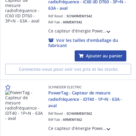
radiofréquence - iC60 iID DT60 - 3P+N -
63A - aval
Réf Rexel :
SCHA9MEM1542
Réf Fab :
A9MEM1542
Ce capteur d'énergie PowerTag Energy est un périphérique sans fil monté en aval sur un disjoncteur et connecté aux passerelles de communication PAS400/600/800 via la com. sans fil. En radiofréquence 63A pour iC60 3P+N et auto-alimenté.
Voir les tailles d'emballage du
fabricant
Ajouter au panier
Connectez-vous pour voir vos prix et les stocks
SCHNEIDER ELECTRIC
PowerTag - Capteur de mesure
radiofréquence - iDT40 - 1P+N - 63A -
aval
Réf Rexel :
SCHA9MEM1562
Réf Fab :
A9MEM1562
Ce capteur d'énergie PowerTag Energy est un périphérique sans fil monté en aval sur un disjoncteur et connecté à Acti9 Smartlink via la communication sans fil. Ce dispositif radiofréquence 63A pour iDT40 1P+N est auto-alimenté.