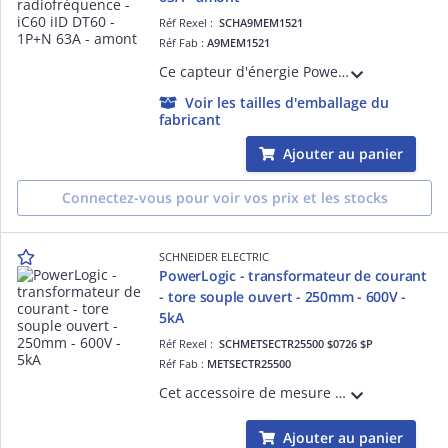
Réf Rexel :
SCHA9MEM1521
Réf Fab :
A9MEM1521
Ce capteur d'énergie PowerTag Energy est un périphérique sans fil monté en amont sur un disjoncteur et connecté aux passerelles de communication PAS400/600/800 via la com. sans fil. En radiofréquence 63A pour iC60 1P+N et auto-alimenté.
Voir les tailles d'emballage du
fabricant
Ajouter au panier
Connectez-vous pour voir vos prix et les stocks
SCHNEIDER ELECTRIC
PowerLogic - transformateur de courant
- tore souple ouvert - 250mm - 600V -
5kA
Réf Rexel :
SCHMETSECTR25500 $0726 $P
Réf Fab :
METSECTR25500
Cet accessoire de mesure est un transducteur de courant de type cordon flexible de D=80mm (tore souple ouvert 250mm 600V 5kA).
Ajouter au panier