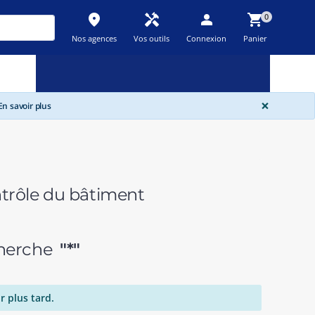
place
handyman
person
shopping_cart
0
Nos agences
Vos outils
Connexion
Panier
Nouveau
Promos
Destockage
feedback
local_offer
new_releases
GLOBA
×
n savoir plus
ntrôle du bâtiment
echerche
"*"
r plus tard.