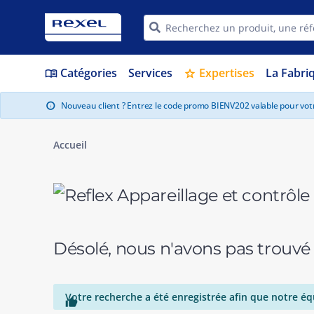
Catégories
Services
Expertises
La Fabri
menu_book
star
Nouveau client ? Entrez le code promo BIENV202 valable pour vo
info
Accueil
Désolé, nous n'avons pas trouvé
Votre recherche a été enregistrée afin que notre éq
