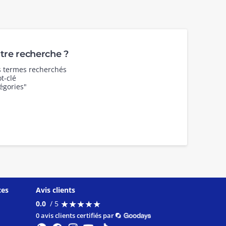
re recherche ?
es termes recherchés
t-clé
égories"
ces
Avis clients
★
★
★
★
★
★
★
★
★
★
0.0
/ 5
0 avis clients certifiés par