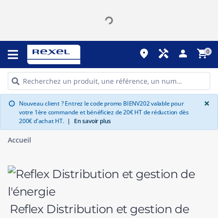
place
handyman
person
shopping_cart
0
G
×
Nouveau client ? Entrez le code promo BIENV202 valable pour
info
votre 1ère commande et bénéficiez de 20€ HT de réduction dès
200€ d'achat HT.
|
En savoir plus
Accueil
Reflex Distribution et gestion de