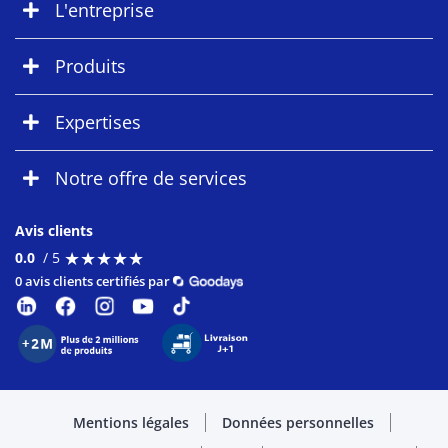
L'entreprise
Produits
Expertises
Notre offre de services
Avis clients
★
★
★
★
★
★
★
★
★
★
0.0
/ 5
0 avis clients certifiés par
Mentions légales
Données personnelles