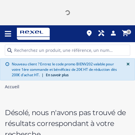
place
handyman
person
shopping_cart
0
G
×
Nouveau client ? Entrez le code promo BIENV202 valable pour
info
votre 1ère commande et bénéficiez de 20€ HT de réduction dès
200€ d'achat HT.
|
En savoir plus
Accueil
Désolé, nous n'avons pas trouvé de
résultats correspondant à votre
recherche