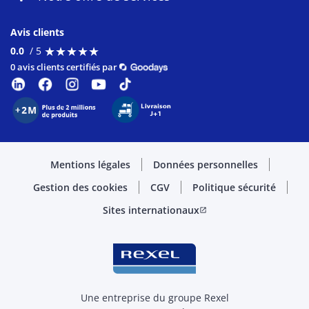
Avis clients
★
★
★
★
★
★
★
★
★
★
0.0
/ 5
0 avis clients certifiés par
Mentions légales
Données personnelles
Gestion des cookies
CGV
Politique sécurité
Sites internationaux
open_in_new
Une entreprise du groupe Rexel