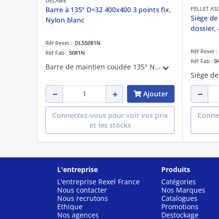
DELABIE
Barre à 135° D=32 400x400 3 points fix.
PELLET AS
Siège de 
Nylon blanc
dossier,
Réf Rexel :
DL55081N
Réf Rexel 
Réf Fab :
5081N
Réf Fab :
0
Barre de maintien coudée 135° Nylon blanc antibactérien, 400 x 400 mm
Ajouter
Connectez-vous pour voir vos prix
Connec
et les stocks
L'entreprise
Produits
L'entreprise Rexel France
Catégories
Nous contacter
Nos Marques
Nous recrutons
Catalogues
Ethique
Promotions
Nos agences
Destockage