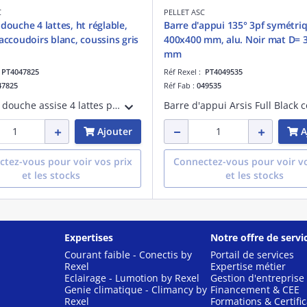
C
PELLET ASC
douche 4 lattes, ht réglable,
Barre d'appui 135° 3pf symétri
 accoudoirs blanc, coussins gris
400x400 mm, alu. Noir mat D= 
mm
:
PT4047825
Réf Rexel :
PT4049535
47825
Réf Fab :
049535
Siège de douche assise 4 lattes polypropylène blanc, 430 x 427 mm avec dossier recouverts d'un coussin polyuréthane gris et accoudoirs blanc. Pieds réglables en hauteur sur 100 mm, tube aluminium époxy D= 25 mm.
Ajouter
A
tez-vous pour voir vos prix
Connectez-vous pour voir vo
et les stocks
et les stocks
Expertises
Notre offre de servi
Courant faible - Conectis by
Portail de services
Rexel
Expertise métier
Eclairage - Lumotion by Rexel
Gestion d'entreprise
Genie climatique - Climancy by
Financement & CEE
Rexel
Formations & Certific