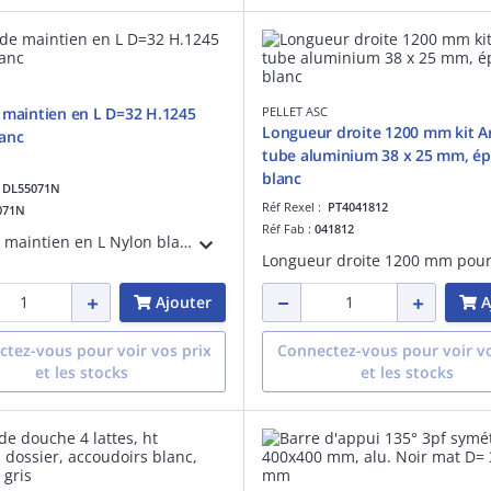
 maintien en L D=32 H.1245
PELLET ASC
Longueur droite 1200 mm kit Ar
anc
tube aluminium 38 x 25 mm, é
blanc
:
DL55071N
Réf Rexel :
PT4041812
071N
Réf Fab :
041812
Barre de maintien en L Nylon blanc antibactérien, H. 1245 mm
Ajouter
A
tez-vous pour voir vos prix
Connectez-vous pour voir vo
et les stocks
et les stocks