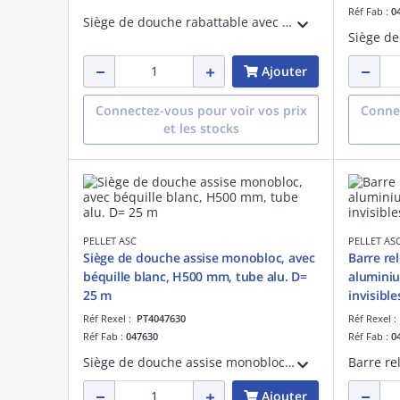
Réf Fab :
0
Siège de douche rabattable avec pied ALU
Ajouter
Connectez-vous pour voir vos prix
Connec
et les stocks
PELLET ASC
PELLET AS
Siège de douche assise monobloc, avec
Barre re
béquille blanc, H500 mm, tube alu. D=
aluminiu
25 m
invisible
Réf Rexel :
PT4047630
Réf Rexel 
Réf Fab :
047630
Réf Fab :
0
Siège de douche assise monobloc avec rainures en polypropylène blanc, 373 x 383 mm avec béquille automatique blanc, hauteur normaliée 500 mm, encombrement 62 mm une fois replié. Tube aluminium époxy D= 25 mm.
Ajouter