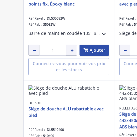
points fix. Époxy blanc
avec pie
Réf Rexel :
DL535082W
Réf Rexel 
Réf Fab :
35082W
Réf Fab :
5
Barre de maintien coudée 135° Basic blanc, 400 x 400 mm
Ajouter
Connectez-vous pour voir vos prix
Connec
et les stocks
DELABIE
Siège de douche ALU rabattable avec
PELLET AS
Siège de
pied
442x450x
ABS blan
Réf Rexel :
DL5510400
Réf Rexel 
Réf Fab :
510400