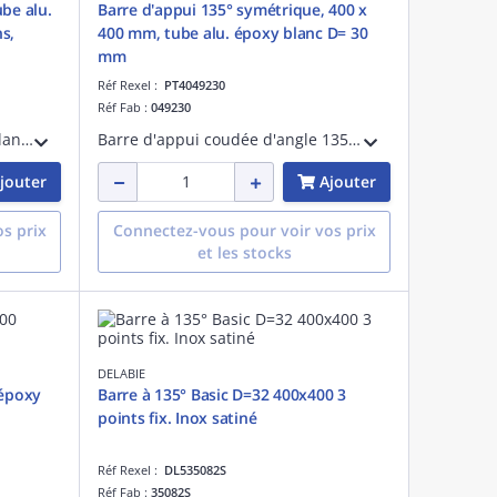
be alu.
Barre d'appui 135° symétrique, 400 x
s,
400 mm, tube alu. époxy blanc D= 30
mm
Réf Rexel :
PT4049230
Réf Fab :
049230
Barre d'appui droite 300 mm blanche, tube aluminium époxy D= 30 mm, platines et cache-fixations en résine de synthèse D= 67 mm, fixations invisibles, visserie fournie.
Barre d'appui coudée d'angle 135° symétrique, 400 x 400 mm, blanche, tube aluminium époxy D= 30 mm, platines et cache-fixations en résine de synthèse D= 67 mm, fixations invisibles, visserie fournie.
jouter
Ajouter
s prix
Connectez-vous pour voir vos prix
et les stocks
DELABIE
 époxy
Barre à 135° Basic D=32 400x400 3
points fix. Inox satiné
Réf Rexel :
DL535082S
Réf Fab :
35082S