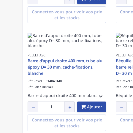
Connectez-vous pour voir vos prix
Connec
et les stocks
PELLET ASC
PELLET AS
Barre d'appui droite 400 mm, tube alu.
Béquille
époxy D= 30 mm, cache-fixations,
barre re
blanche
D= 30 m
Réf Rexel :
PT4049140
Réf Rexel 
Réf Fab :
049140
Réf Fab :
0
Barre d'appui droite 400 mm blanche, tube aluminium époxy D= 30 mm, platines et cache-fixations en résine de synthèse D= 67 mm, fixations invisibles, visserie fournie.
Ajouter
Connectez-vous pour voir vos prix
Connec
et les stocks