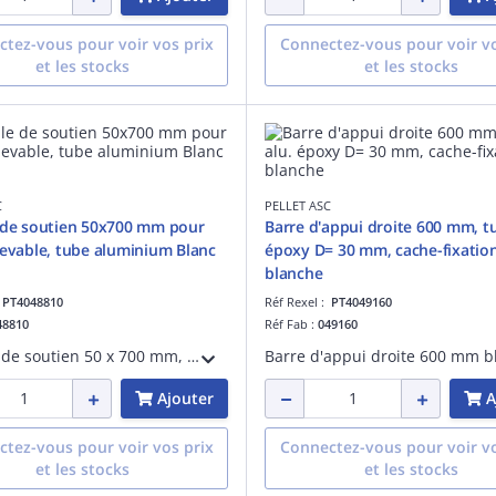
tez-vous pour voir vos prix
Connectez-vous pour voir vo
et les stocks
et les stocks
C
PELLET ASC
 de soutien 50x700 mm pour
Barre d'appui droite 600 mm, tu
levable, tube aluminium Blanc
époxy D= 30 mm, cache-fixation
blanche
:
PT4048810
Réf Rexel :
PT4049160
48810
Réf Fab :
049160
Béquille de soutien 50 x 700 mm, pour barre relevable non fournie, tube aluminium époxy blanc D= 30 mm, réglage par vérin, recommandée lorsque paroi de fixation n'est pas solide.
Ajouter
A
tez-vous pour voir vos prix
Connectez-vous pour voir vo
et les stocks
et les stocks