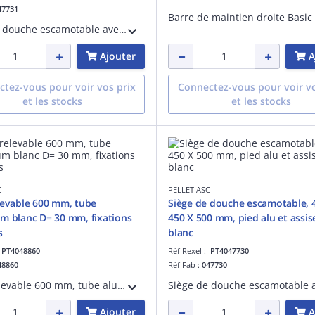
47731
Siège de douche escamotable avec béquille automatique, position de verrouillage, antivol, 442 x 450 x 500 mm, pied alu. époxy gris, assise grande taille ABS blanc, fixations invisibles, visserie fournie.
Ajouter
A
tez-vous pour voir vos prix
Connectez-vous pour voir vo
et les stocks
et les stocks
C
PELLET ASC
levable 600 mm, tube
Siège de douche escamotable, 
m blanc D= 30 mm, fixations
450 X 500 mm, pied alu et assis
s
blanc
:
PT4048860
Réf Rexel :
PT4047730
48860
Réf Fab :
047730
Barre relevable 600 mm, tube aluminium époxy blanc D= 30 mm, platines en résine de synthèse, fixations invisibles, blocage en position verticale.
Ajouter
A