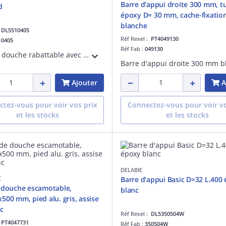
Barre d'appui droite 300 mm, tu
d
époxy D= 30 mm, cache-fixation
blanche
:
DL5510405
Réf Rexel :
PT4049130
10405
Réf Fab :
049130
Siège de douche rabattable avec pied
Ajouter
A
tez-vous pour voir vos prix
Connectez-vous pour voir vo
et les stocks
et les stocks
DELABIE
C
Barre d'appui Basic D=32 L.400
 douche escamotable,
blanc
500 mm, pied alu. gris, assise
c
Réf Rexel :
DL5350504W
:
PT4047731
Réf Fab :
350504W