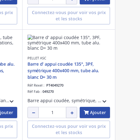
s prix
Connectez-vous pour voir vos prix
et les stocks
PELLET ASC
be alu.
Barre d' appui coudée 135°, 3PF,
s,
symétrique 400x400 mm, tube alu.
blanc D= 30 m
Réf Rexel :
PT4049270
Réf Fab :
049270
Barre d'appui droite 600 mm blanche, tube aluminium époxy D= 30 mm, platines et cache-fixations en résine de synthèse D= 67 mm, fixations invisibles, visserie fournie.
Barre appui coudée, symétrique, angle 135°, 400 x 400 mm, blanche, tube aluminium époxy D= 30 mm, platines et cache-fixations en résine de synthèse D= 67 mm, 3 points de fixations invisibles, visserie fournie.
jouter
Ajouter
s prix
Connectez-vous pour voir vos prix
et les stocks