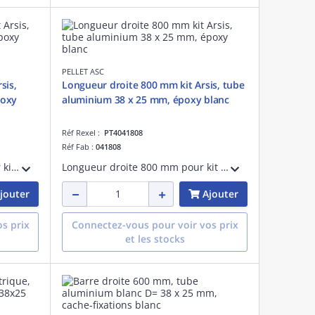
PELLET ASC
sis,
Longueur droite 800 mm kit Arsis, tube
poxy
aluminium 38 x 25 mm, époxy blanc
Réf Rexel :
PT4041808
Réf Fab :
041808
Longueur droite 1200 mm pour kit Arsis, tube aluminium élliptique 38 x 25 mm, époxy blanc, à compléter avec des fixations murales et ou coude, support de liaison ou jonction du kit.
Longueur droite 800 mm pour kit Arsis, tube aluminium élliptique 38 x 25 mm, époxy blanc, à compléter avec des fixations murales et ou coude, support de liaison ou jonction du kit.
jouter
Ajouter
s prix
Connectez-vous pour voir vos prix
et les stocks