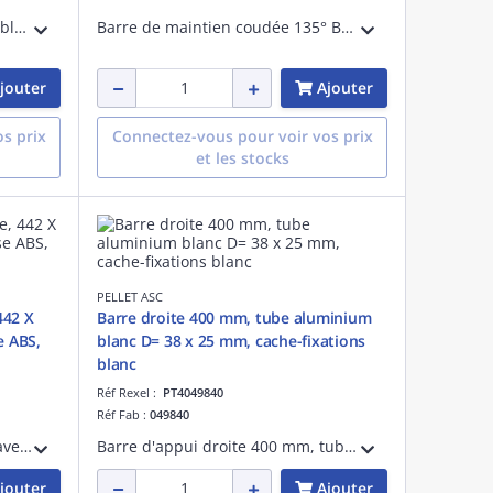
Barre de maintien droite Basic blanc, 400 mm D= 32
Barre de maintien coudée 135° Basic satiné, 400 x 400 mm
jouter
Ajouter
s prix
Connectez-vous pour voir vos prix
et les stocks
PELLET ASC
442 X
Barre droite 400 mm, tube aluminium
e ABS,
blanc D= 38 x 25 mm, cache-fixations
blanc
Réf Rexel :
PT4049840
Réf Fab :
049840
Siège de douche escamotable avec béquille automatique, position de verrouillage, antivol, 442 x 450 x 500 mm, pied aluminium époxy, assise grande taille ABS, blanc, fixations invisibles, visserie fournie.
Barre d'appui droite 400 mm, tube elliptique aluminium époxy blanc D= 38 x 25 mm, cache-fixations en résine de synthèse blanc, fixations invisibles, préhension améliorée, visserie fournie.
jouter
Ajouter