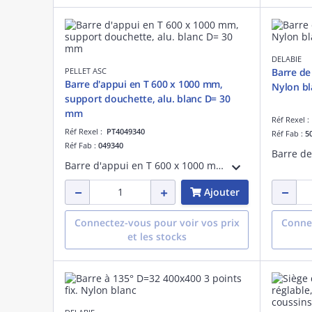
DELABIE
PELLET ASC
Barre de
Barre d'appui en T 600 x 1000 mm,
Nylon bl
support douchette, alu. blanc D= 30
mm
Réf Rexel 
Réf Rexel :
PT4049340
Réf Fab :
5
Réf Fab :
049340
Barre d'appui en T 600 x 1000 mm, avec support douchette ABS blanc universel clipsable,blanche, tube aluminium époxy D= 30 mm, cache-fixations en résine de synthèse, fixations invisibles.
Ajouter
Connectez-vous pour voir vos prix
Connec
et les stocks