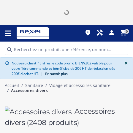
place
handyman
person
shopping_cart
0
G
×
Nouveau client ? Entrez le code promo BIENV202 valable pour
info
votre 1ère commande et bénéficiez de 20€ HT de réduction dès
200€ d'achat HT.
|
En savoir plus
Accueil
Sanitaire
Vidage et accessoires sanitaire
Accessoires divers
Accessoires
divers
(2408 produits)