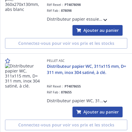
Réf Rexel :
PT4878098
Réf Fab :
878098
Distributeur papier essuie-main pour papier plié, 360 x 270 x 130mm, abs blanc, fermeture à clé, visualisation du niveau de papier, capacité 600 feuilles max, largeur des feuilles 120 mm max et longueur 260 mm. Avec vis et chevilles
Ajouter au panier
Connectez-vous pour voir vos prix et les stocks
PELLET ASC
Distributeur papier WC, 311x115 mm, D=
311 mm, inox 304 satiné, à clé.
Réf Rexel :
PT4878655
Réf Fab :
878655
Distributeur papier WC, 311x115 mm, D= 311 mm, inox 304 satiné, visualisation du niveau de papier, fermeture à clé, livré avec 2 clés, capacité 1 rouleau D= 240 mm.
Ajouter au panier
Connectez-vous pour voir vos prix et les stocks