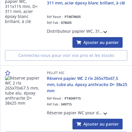
311 mm, acier époxy blanc brillant, à clé
Réf Rexel :
PT4878605
Réf Fab :
878605
Distributeur papier WC, 311x115 mm, D= 311 mm, acier époxy blanc brillant, visualisation du niveau de papier, fermeture à clé, livré avec 2 clés, capacité 1 rouleau D= 240 mm.
Ajouter au panier
Connectez-vous pour voir vos prix et les stocks
PELLET ASC
Réserve papier WC 2 rlx 265x70x67,5
mm, tube alu. époxy anthracite D= 38x25
mm
Réf Rexel :
PT4049715
Réf Fab :
049715
Réserve papier WC pour deux rouleaux, 265 x 70 x 67,5 mm, tube aluminium époxy anthracite D= 38 x 25 mm, cache-fixations en résine de synthèse anthracite, fixations invisibles, visserie fournie.
Ajouter au panier