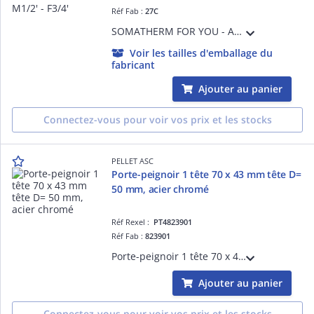
Réf Fab :
27C
SOMATHERM FOR YOU - Applique murale nue pour robinet de machine à laver - Esthétique et robuste, facile d'installation - M1/2' - F3/4' - Laiton chromé - ACS
Voir les tailles d'emballage du
fabricant
Ajouter au panier
Connectez-vous pour voir vos prix et les stocks
PELLET ASC
Porte-peignoir 1 tête 70 x 43 mm tête D=
50 mm, acier chromé
Réf Rexel :
PT4823901
Réf Fab :
823901
Porte-peignoir 1 tête 70 x 43 mm tête D= 50 mm, acier chromé, fixations invisibles, visserie non fournie.
Ajouter au panier
Connectez-vous pour voir vos prix et les stocks