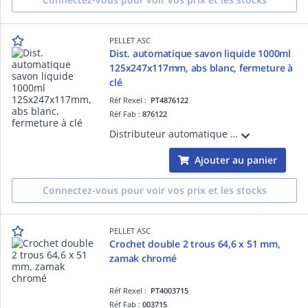
PELLET ASC
Dist. automatique savon liquide 1000ml
125x247x117mm, abs blanc, fermeture à
clé
Réf Rexel :
PT4876122
Réf Fab :
876122
Distributeur automatique de savon liquide 1000ml 125x247x117mm, abs blanc, fermeture à clé, témoin de niveau, dose par pulsation 0,40ml, fonctionne avec 6 piles AA-LR6 non fournies par capteur optique. Avec vis et chevilles.
Ajouter au panier
Connectez-vous pour voir vos prix et les stocks
PELLET ASC
Crochet double 2 trous 64,6 x 51 mm,
zamak chromé
Réf Rexel :
PT4003715
Réf Fab :
003715