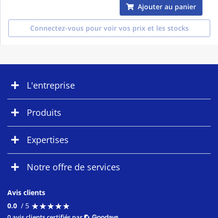
Ajouter au panier
Connectez-vous pour voir vos prix et les stocks
L'entreprise
Produits
Expertises
Notre offre de services
Avis clients
★
★
★
★
★
★
★
★
★
★
0.0
/ 5
0 avis clients certifiés par