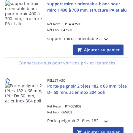
support miroir orientable blanc pour
miroir 400 à 700 mm, structure PA et alu.
Réf Rexel :
PT4047590
Réf Fab :
047590
support miroir orientable blanc pour miroir 400 à 700mm, ép. 4 à 6mm, rectangulaires diagonales de 500 à 1000mm, ronds D= 500 à 1000mm, structure polyamide et alu., livré sans miroir, visserie fournie.
Ajouter au panier
Connectez-vous pour voir vos prix et les stocks
PELLET ASC
Porte-peignoir 2 têtes 182 x 68 mm, tête
D= 50 mm, acier inox 304 poli
Réf Rexel :
PT4065802
Réf Fab :
065802
Porte-peignoir 2 têtes 182 x 68 mm, tête D= 50 mm, acier inox 304 poli brillant, visserie non fournie.
Ajouter au panier