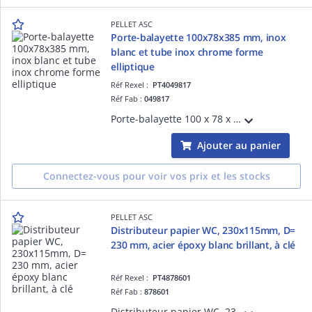
PELLET ASC
Porte-balayette 100x78x385 mm, inox
blanc et tube inox chrome forme
elliptique
Réf Rexel :
PT4049817
Réf Fab :
049817
Porte-balayette 100 x 78 x 385 mm, pot et balayette en inox époxy blanc de forme elliptique, balayette inox poli brillant, mural ou à poser.
Ajouter au panier
Connectez-vous pour voir vos prix et les stocks
PELLET ASC
Distributeur papier WC, 230x115mm, D=
230 mm, acier époxy blanc brillant, à clé
Réf Rexel :
PT4878601
Réf Fab :
878601
Distributeur papier WC, 230 x 115 mm, D= 230 mm, acier époxy blanc brillant, visualisation du niveau de papier, fermeture a clé, livré avec 2 clés, capacité 1 rouleau D= 190 mm.