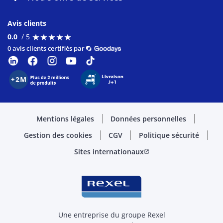
Avis clients
★
★
★
★
★
★
★
★
★
★
0.0
/ 5
0 avis clients certifiés par
Mentions légales
Données personnelles
Gestion des cookies
CGV
Politique sécurité
Sites internationaux
open_in_new
Une entreprise du groupe Rexel