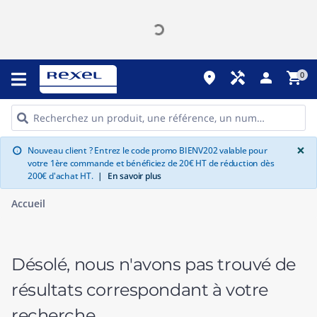
place
handyman
person
shopping_cart
0
G
×
Nouveau client ? Entrez le code promo BIENV202 valable pour
info
votre 1ère commande et bénéficiez de 20€ HT de réduction dès
200€ d'achat HT.
|
En savoir plus
Accueil
Désolé, nous n'avons pas trouvé de
résultats correspondant à votre
recherche