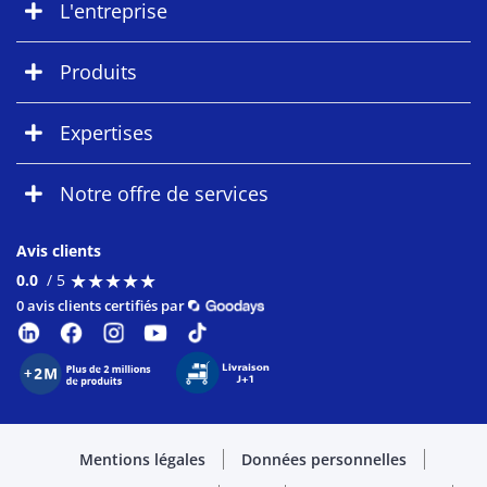
L'entreprise
Produits
Expertises
Notre offre de services
Avis clients
★
★
★
★
★
★
★
★
★
★
0.0
/ 5
0 avis clients certifiés par
Mentions légales
Données personnelles