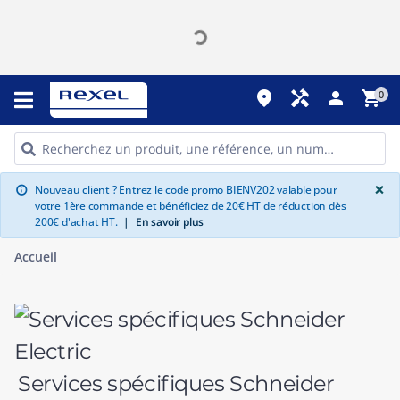
place
handyman
person
shopping_cart
0
G
×
Nouveau client ? Entrez le code promo BIENV202 valable pour
info
votre 1ère commande et bénéficiez de 20€ HT de réduction dès
200€ d'achat HT.
|
En savoir plus
Accueil
Services spécifiques Schneider