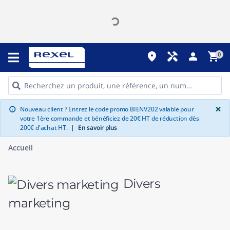
place
handyman
person
shopping_cart
0
G
×
Nouveau client ? Entrez le code promo BIENV202 valable pour
info
votre 1ère commande et bénéficiez de 20€ HT de réduction dès
200€ d'achat HT.
|
En savoir plus
Accueil
Divers
marketing