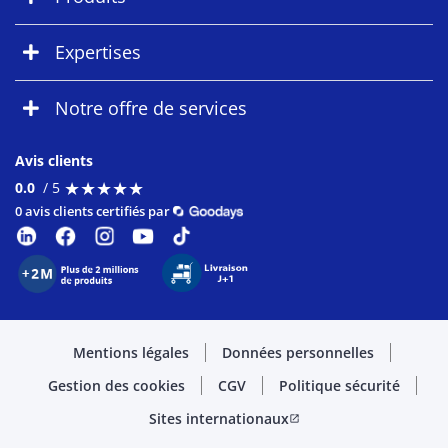
Expertises
Notre offre de services
Avis clients
★
★
★
★
★
★
★
★
★
★
0.0
/ 5
0 avis clients certifiés par
Mentions légales
Données personnelles
Gestion des cookies
CGV
Politique sécurité
Sites internationaux
open_in_new