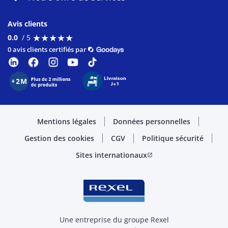
Avis clients
★
★
★
★
★
★
★
★
★
★
0.0
/ 5
0 avis clients certifiés par
Mentions légales
Données personnelles
Gestion des cookies
CGV
Politique sécurité
Sites internationaux
open_in_new
Une entreprise du groupe Rexel