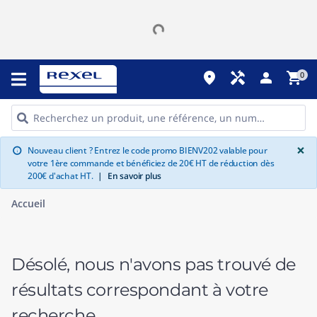
place
handyman
person
shopping_cart
0
G
×
Nouveau client ? Entrez le code promo BIENV202 valable pour
info
votre 1ère commande et bénéficiez de 20€ HT de réduction dès
200€ d'achat HT.
|
En savoir plus
Accueil
Désolé, nous n'avons pas trouvé de
résultats correspondant à votre
recherche