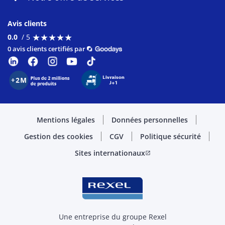
Avis clients
★
★
★
★
★
★
★
★
★
★
0.0
/ 5
0 avis clients certifiés par
Mentions légales
Données personnelles
Gestion des cookies
CGV
Politique sécurité
Sites internationaux
open_in_new
Une entreprise du groupe Rexel