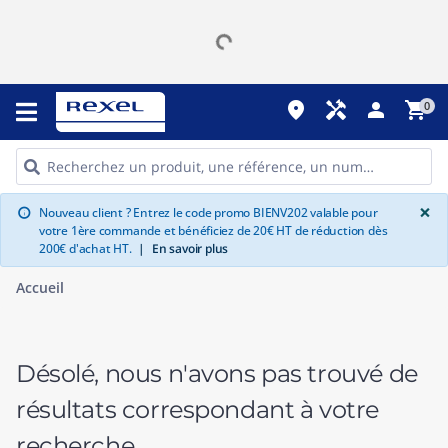
place
handyman
person
shopping_cart
0
G
×
Nouveau client ? Entrez le code promo BIENV202 valable pour
info
votre 1ère commande et bénéficiez de 20€ HT de réduction dès
200€ d'achat HT.
|
En savoir plus
Accueil
Désolé, nous n'avons pas trouvé de
résultats correspondant à votre
recherche