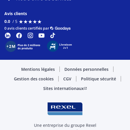
Avis clients
★
★
★
★
★
★
★
★
★
★
0.0
/ 5
0 avis clients certifiés par
Mentions légales
Données personnelles
Gestion des cookies
CGV
Politique sécurité
Sites internationaux
open_in_new
Une entreprise du groupe Rexel