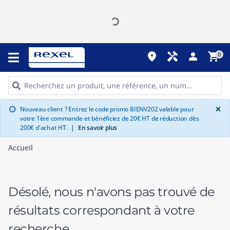
place
handyman
person
shopping_cart
0
G
×
Nouveau client ? Entrez le code promo BIENV202 valable pour
info
votre 1ère commande et bénéficiez de 20€ HT de réduction dès
200€ d'achat HT.
|
En savoir plus
Accueil
Désolé, nous n'avons pas trouvé de
résultats correspondant à votre
recherche