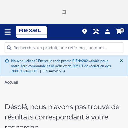
place
handyman
person
shopping_cart
0
G
×
Nouveau client ? Entrez le code promo BIENV202 valable pour
info
votre 1ère commande et bénéficiez de 20€ HT de réduction dès
200€ d'achat HT.
|
En savoir plus
Accueil
Désolé, nous n'avons pas trouvé de
résultats correspondant à votre
recherche