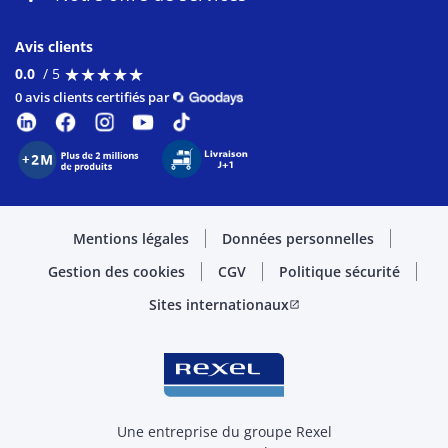
Avis clients
★
★
★
★
★
★
★
★
★
★
0.0
/ 5
0 avis clients certifiés par
Mentions légales
Données personnelles
Gestion des cookies
CGV
Politique sécurité
Sites internationaux
open_in_new
Une entreprise du groupe Rexel