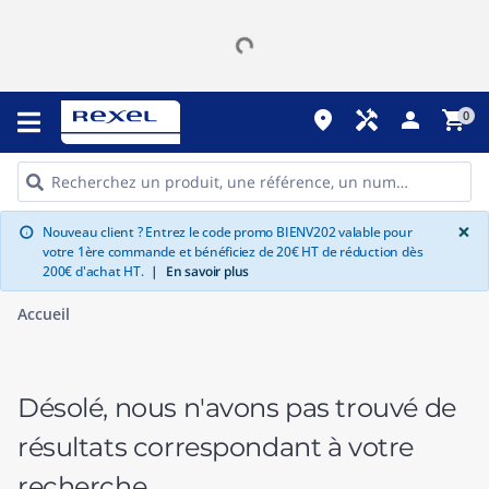
place
handyman
person
shopping_cart
0
G
×
Nouveau client ? Entrez le code promo BIENV202 valable pour
info
votre 1ère commande et bénéficiez de 20€ HT de réduction dès
200€ d'achat HT.
|
En savoir plus
Accueil
Désolé, nous n'avons pas trouvé de
résultats correspondant à votre
recherche