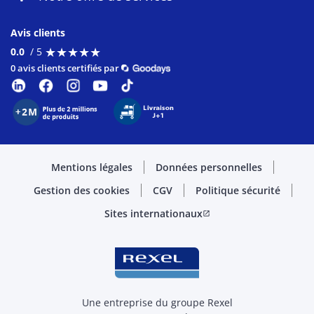
Avis clients
★
★
★
★
★
★
★
★
★
★
0.0
/ 5
0 avis clients certifiés par
Mentions légales
Données personnelles
Gestion des cookies
CGV
Politique sécurité
Sites internationaux
open_in_new
Une entreprise du groupe Rexel