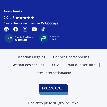
Avis clients
★
★
★
★
★
★
★
★
★
★
0.0
/ 5
0 avis clients certifiés par
Mentions légales
Données personnelles
Gestion des cookies
CGV
Politique sécurité
Sites internationaux
open_in_new
Une entreprise du groupe Rexel