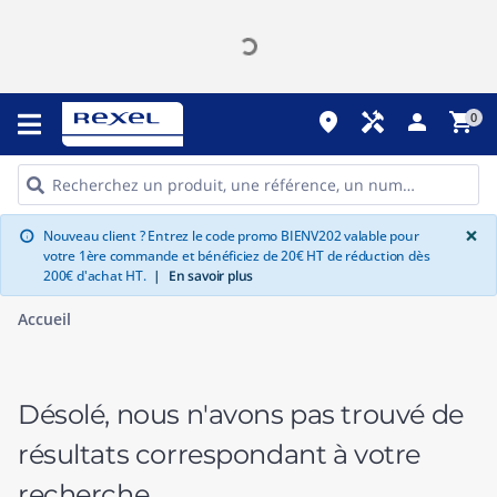
place
handyman
person
shopping_cart
0
G
×
Nouveau client ? Entrez le code promo BIENV202 valable pour
info
votre 1ère commande et bénéficiez de 20€ HT de réduction dès
200€ d'achat HT.
|
En savoir plus
Accueil
Désolé, nous n'avons pas trouvé de
résultats correspondant à votre
recherche