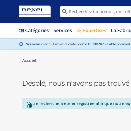
Catégories
Services
Expertises
La Fabri
menu_book
star
Nouveau client ? Entrez le code promo BIENV202 valable pour vo
info
Accueil
Désolé, nous n'avons pas trouvé
Votre recherche a été enregistrée afin que notre éq
