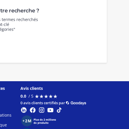
re recherche ?
es termes recherchés
t-clé
égories"
ces
Avis clients
★
★
★
★
★
★
★
★
★
★
0.0
/ 5
0 avis clients certifiés par
ations
ique