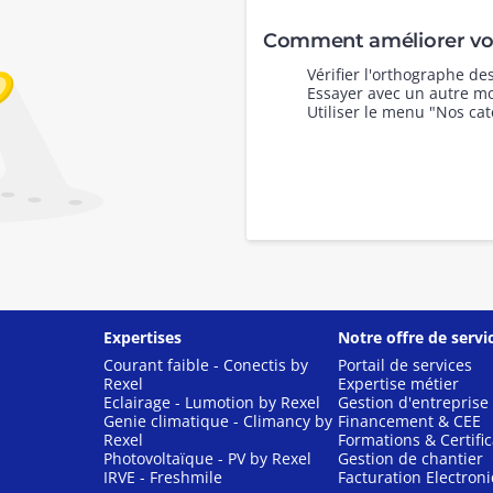
Comment améliorer vot
Vérifier l'orthographe d
Essayer avec un autre mo
Utiliser le menu "Nos cat
Expertises
Notre offre de servi
Courant faible - Conectis by
Portail de services
Rexel
Expertise métier
Eclairage - Lumotion by Rexel
Gestion d'entreprise
Genie climatique - Climancy by
Financement & CEE
Rexel
Formations & Certific
Photovoltaïque - PV by Rexel
Gestion de chantier
IRVE - Freshmile
Facturation Electron