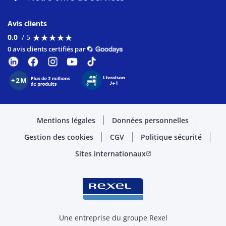
Avis clients
★
★
★
★
★
★
★
★
★
★
0.0
/ 5
0 avis clients certifiés par
Mentions légales
Données personnelles
Gestion des cookies
CGV
Politique sécurité
Sites internationaux
open_in_new
Une entreprise du groupe Rexel