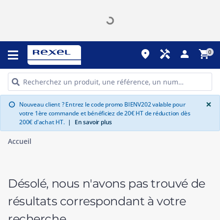
place
handyman
person
shopping_cart
0
G
×
Nouveau client ? Entrez le code promo BIENV202 valable pour
info
votre 1ère commande et bénéficiez de 20€ HT de réduction dès
200€ d'achat HT.
|
En savoir plus
Accueil
Désolé, nous n'avons pas trouvé de
résultats correspondant à votre
recherche