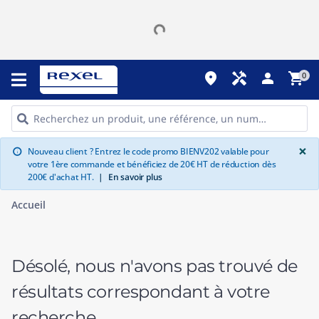
place
handyman
person
shopping_cart
0
G
×
Nouveau client ? Entrez le code promo BIENV202 valable pour
info
votre 1ère commande et bénéficiez de 20€ HT de réduction dès
200€ d'achat HT.
|
En savoir plus
Accueil
Désolé, nous n'avons pas trouvé de
résultats correspondant à votre
recherche