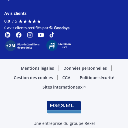
Avis clients
★
★
★
★
★
★
★
★
★
★
0.0
/ 5
0 avis clients certifiés par
Mentions légales
Données personnelles
Gestion des cookies
CGV
Politique sécurité
Sites internationaux
open_in_new
Une entreprise du groupe Rexel