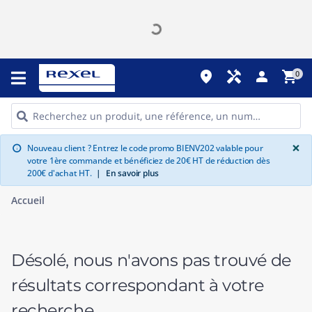
place
handyman
person
shopping_cart
0
G
×
Nouveau client ? Entrez le code promo BIENV202 valable pour
info
votre 1ère commande et bénéficiez de 20€ HT de réduction dès
200€ d'achat HT.
|
En savoir plus
Accueil
Désolé, nous n'avons pas trouvé de
résultats correspondant à votre
recherche