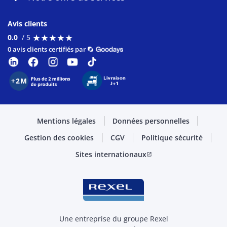
Avis clients
★
★
★
★
★
★
★
★
★
★
0.0
/ 5
0 avis clients certifiés par
Mentions légales
Données personnelles
Gestion des cookies
CGV
Politique sécurité
Sites internationaux
open_in_new
Une entreprise du groupe Rexel