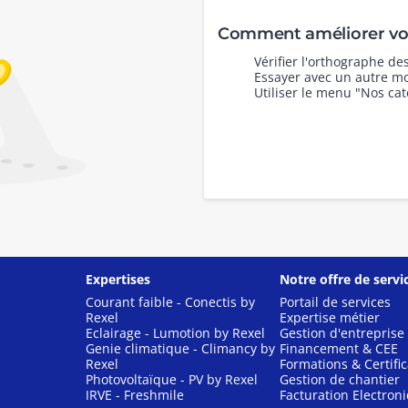
Comment améliorer vot
Vérifier l'orthographe d
Essayer avec un autre mo
Utiliser le menu "Nos cat
Expertises
Notre offre de servi
Courant faible - Conectis by
Portail de services
Rexel
Expertise métier
Eclairage - Lumotion by Rexel
Gestion d'entreprise
Genie climatique - Climancy by
Financement & CEE
Rexel
Formations & Certific
Photovoltaïque - PV by Rexel
Gestion de chantier
IRVE - Freshmile
Facturation Electron