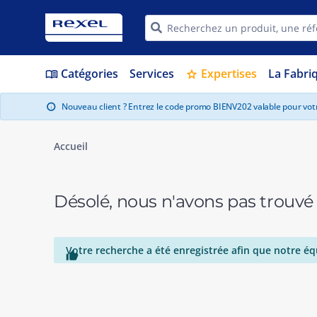
Catégories
Services
Expertises
La Fabri
menu_book
star
Nouveau client ? Entrez le code promo BIENV202 valable pour vo
info
Accueil
Désolé, nous n'avons pas trouvé
Votre recherche a été enregistrée afin que notre éq
