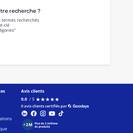
re recherche ?
es termes recherchés
t-clé
égories"
ces
Avis clients
★
★
★
★
★
★
★
★
★
★
0.0
/ 5
0 avis clients certifiés par
ations
ique