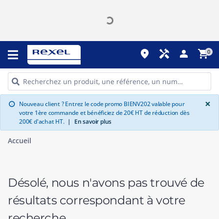
place
handyman
person
shopping_cart
0
G
×
Nouveau client ? Entrez le code promo BIENV202 valable pour
info
votre 1ère commande et bénéficiez de 20€ HT de réduction dès
200€ d'achat HT.
|
En savoir plus
Accueil
Désolé, nous n'avons pas trouvé de
résultats correspondant à votre
recherche