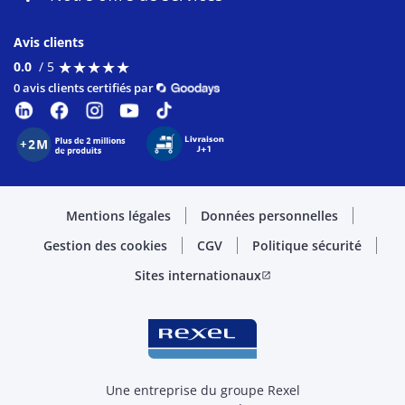
Avis clients
★
★
★
★
★
★
★
★
★
★
0.0
/ 5
0 avis clients certifiés par
Mentions légales
Données personnelles
Gestion des cookies
CGV
Politique sécurité
Sites internationaux
open_in_new
Une entreprise du groupe Rexel