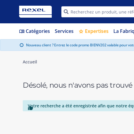
Catégories
Services
Expertises
La Fabri
menu_book
star
Nouveau client ? Entrez le code promo BIENV202 valable pour vo
info
Accueil
Désolé, nous n'avons pas trouvé
Votre recherche a été enregistrée afin que notre éq
