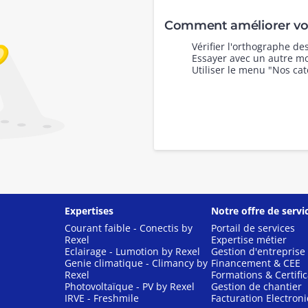
Comment améliorer vot
Vérifier l'orthographe d
Essayer avec un autre mo
Utiliser le menu "Nos cat
Expertises
Notre offre de servi
Courant faible - Conectis by
Portail de services
Rexel
Expertise métier
Eclairage - Lumotion by Rexel
Gestion d'entreprise
Genie climatique - Climancy by
Financement & CEE
Rexel
Formations & Certific
Photovoltaïque - PV by Rexel
Gestion de chantier
IRVE - Freshmile
Facturation Electron