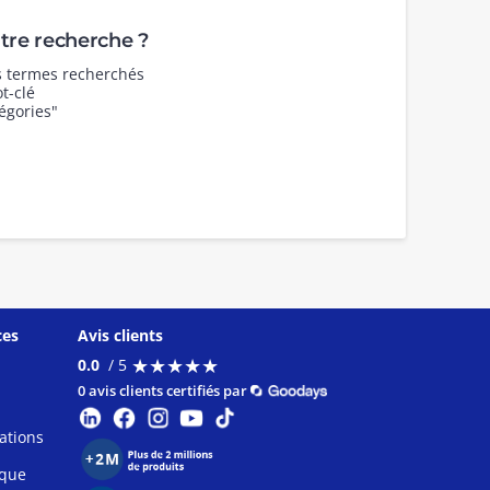
re recherche ?
es termes recherchés
t-clé
égories"
ces
Avis clients
★
★
★
★
★
★
★
★
★
★
0.0
/ 5
0 avis clients certifiés par
ations
ique