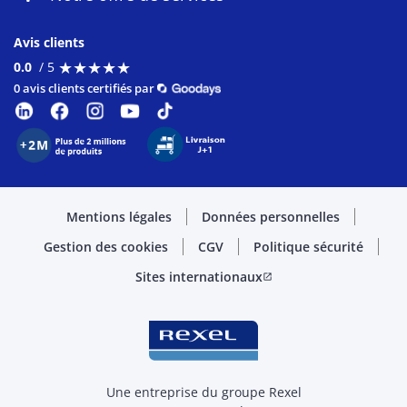
Avis clients
★
★
★
★
★
★
★
★
★
★
0.0
/ 5
0 avis clients certifiés par
Mentions légales
Données personnelles
Gestion des cookies
CGV
Politique sécurité
Sites internationaux
open_in_new
Une entreprise du groupe Rexel