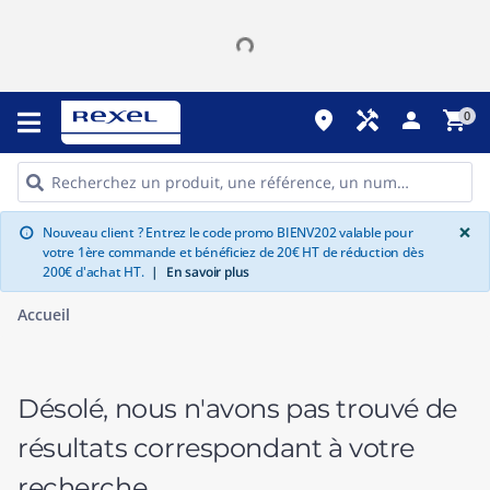
place
handyman
person
shopping_cart
0
G
×
Nouveau client ? Entrez le code promo BIENV202 valable pour
info
votre 1ère commande et bénéficiez de 20€ HT de réduction dès
200€ d'achat HT.
|
En savoir plus
Accueil
Désolé, nous n'avons pas trouvé de
résultats correspondant à votre
recherche