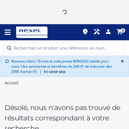
place
handyman
person
shopping_cart
0
G
×
Nouveau client ? Entrez le code promo BIENV202 valable pour
info
votre 1ère commande et bénéficiez de 20€ HT de réduction dès
200€ d'achat HT.
|
En savoir plus
Accueil
Désolé, nous n'avons pas trouvé de
résultats correspondant à votre
recherche