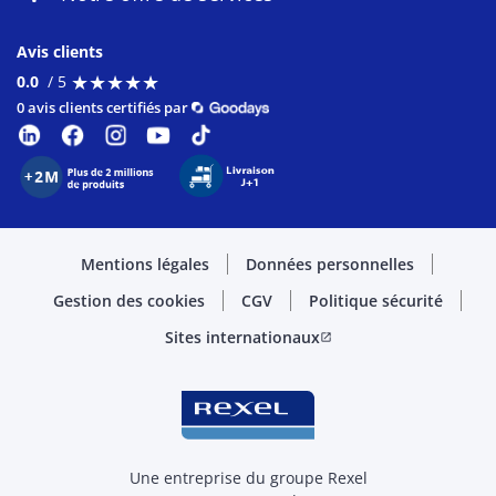
Avis clients
★
★
★
★
★
★
★
★
★
★
0.0
/ 5
0 avis clients certifiés par
Mentions légales
Données personnelles
Gestion des cookies
CGV
Politique sécurité
Sites internationaux
open_in_new
Une entreprise du groupe Rexel