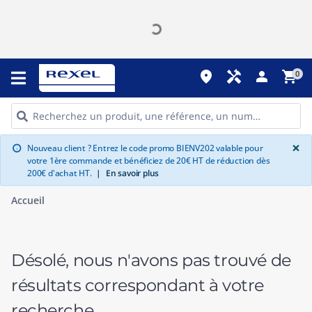
place
handyman
person
shopping_cart
0
G
×
Nouveau client ? Entrez le code promo BIENV202 valable pour
info
votre 1ère commande et bénéficiez de 20€ HT de réduction dès
200€ d'achat HT.
|
En savoir plus
Accueil
Désolé, nous n'avons pas trouvé de
résultats correspondant à votre
recherche