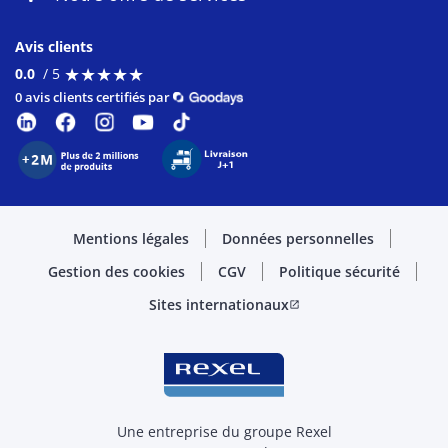
Avis clients
★
★
★
★
★
★
★
★
★
★
0.0
/ 5
0 avis clients certifiés par
Mentions légales
Données personnelles
Gestion des cookies
CGV
Politique sécurité
Sites internationaux
open_in_new
Une entreprise du groupe Rexel