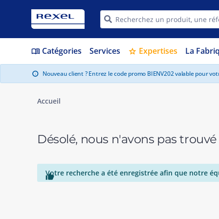
Catégories
Services
Expertises
La Fabri
menu_book
star
Nouveau client ? Entrez le code promo BIENV202 valable pour vo
info
Accueil
Désolé, nous n'avons pas trouvé
Votre recherche a été enregistrée afin que notre éq
