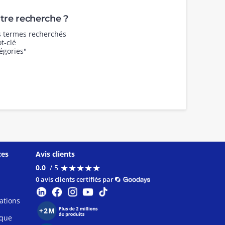
re recherche ?
es termes recherchés
t-clé
égories"
ces
Avis clients
★
★
★
★
★
★
★
★
★
★
0.0
/ 5
0 avis clients certifiés par
ations
ique