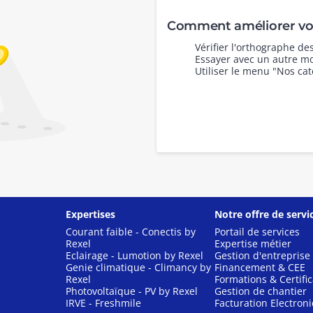
Comment améliorer vot
Vérifier l'orthographe d
Essayer avec un autre mo
Utiliser le menu "Nos cat
Expertises
Notre offre de servi
Courant faible - Conectis by
Portail de services
Rexel
Expertise métier
Eclairage - Lumotion by Rexel
Gestion d'entreprise
Genie climatique - Climancy by
Financement & CEE
Rexel
Formations & Certific
Photovoltaïque - PV by Rexel
Gestion de chantier
IRVE - Freshmile
Facturation Electron