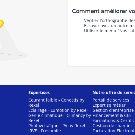
Comment améliorer vot
Vérifier l'orthographe d
Essayer avec un autre mo
Utiliser le menu "Nos cat
Expertises
Notre offre de servi
Courant faible - Conectis by
Portail de services
Rexel
Expertise métier
Eclairage - Lumotion by Rexel
Gestion d'entreprise
Genie climatique - Climancy by
Financement & CEE
Rexel
Formations & Certific
Photovoltaïque - PV by Rexel
Gestion de chantier
IRVE - Freshmile
Facturation Electron