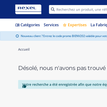
Catégories
Services
Expertises
La Fabri
menu_book
star
Nouveau client ? Entrez le code promo BIENV202 valable pour vo
info
Accueil
Désolé, nous n'avons pas trouvé
Votre recherche a été enregistrée afin que notre éq
