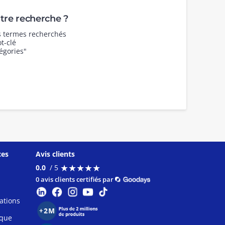
re recherche ?
es termes recherchés
t-clé
égories"
ces
Avis clients
★
★
★
★
★
★
★
★
★
★
0.0
/ 5
0 avis clients certifiés par
ations
ique