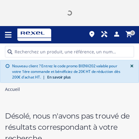
place
handyman
person
shopping_cart
0
G
×
Nouveau client ? Entrez le code promo BIENV202 valable pour
info
votre 1ère commande et bénéficiez de 20€ HT de réduction dès
200€ d'achat HT.
|
En savoir plus
Accueil
Désolé, nous n'avons pas trouvé de
résultats correspondant à votre
recherche