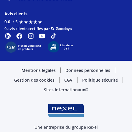
Avis clients
★
★
★
★
★
★
★
★
★
★
0.0
/ 5
0 avis clients certifiés par
Mentions légales
Données personnelles
Gestion des cookies
CGV
Politique sécurité
Sites internationaux
open_in_new
Une entreprise du groupe Rexel