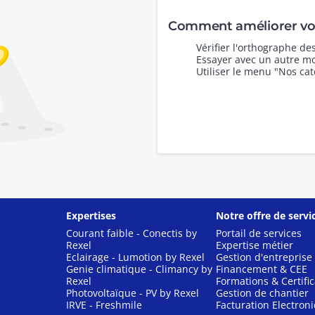
Comment améliorer vot
Vérifier l'orthographe d
Essayer avec un autre mo
Utiliser le menu "Nos cat
Expertises
Notre offre de servi
Courant faible - Conectis by
Portail de services
Rexel
Expertise métier
Eclairage - Lumotion by Rexel
Gestion d'entreprise
Genie climatique - Climancy by
Financement & CEE
Rexel
Formations & Certific
Photovoltaïque - PV by Rexel
Gestion de chantier
IRVE - Freshmile
Facturation Electron