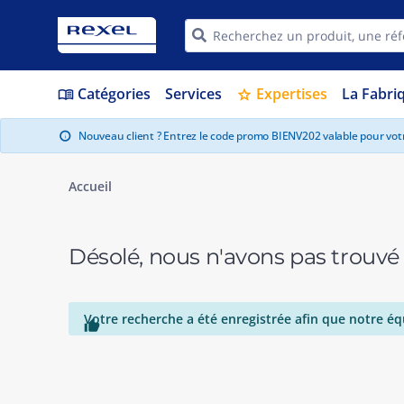
Catégories
Services
Expertises
La Fabri
menu_book
star
Nouveau client ? Entrez le code promo BIENV202 valable pour vo
info
Accueil
Désolé, nous n'avons pas trouvé
Votre recherche a été enregistrée afin que notre éq
