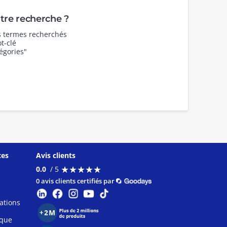
re recherche ?
es termes recherchés
t-clé
égories"
ces
Avis clients
★
★
★
★
★
★
★
★
★
★
0.0
/ 5
0 avis clients certifiés par
ations
ique