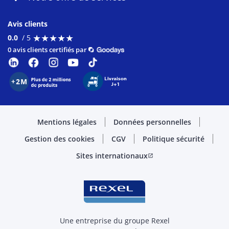
Avis clients
★
★
★
★
★
★
★
★
★
★
0.0
/ 5
0 avis clients certifiés par
Mentions légales
Données personnelles
Gestion des cookies
CGV
Politique sécurité
Sites internationaux
open_in_new
Une entreprise du groupe Rexel