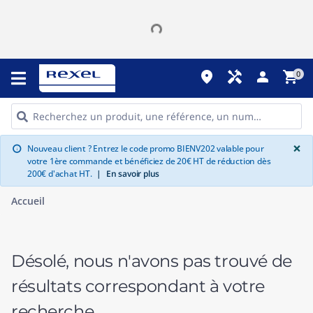
place
handyman
person
shopping_cart
0
G
×
Nouveau client ? Entrez le code promo BIENV202 valable pour
info
votre 1ère commande et bénéficiez de 20€ HT de réduction dès
200€ d'achat HT.
|
En savoir plus
Accueil
Désolé, nous n'avons pas trouvé de
résultats correspondant à votre
recherche