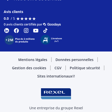
Avis clients
★
★
★
★
★
★
★
★
★
★
0.0
/ 5
0 avis clients certifiés par
Mentions légales
Données personnelles
Gestion des cookies
CGV
Politique sécurité
Sites internationaux
open_in_new
Une entreprise du groupe Rexel