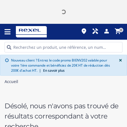
place
handyman
person
shopping_cart
0
G
×
Nouveau client ? Entrez le code promo BIENV202 valable pour
info
votre 1ère commande et bénéficiez de 20€ HT de réduction dès
200€ d'achat HT.
|
En savoir plus
Accueil
Désolé, nous n'avons pas trouvé de
résultats correspondant à votre
recherche