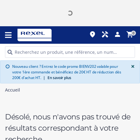
place
handyman
person
shopping_cart
0
G
×
Nouveau client ? Entrez le code promo BIENV202 valable pour
info
votre 1ère commande et bénéficiez de 20€ HT de réduction dès
200€ d'achat HT.
|
En savoir plus
Accueil
Désolé, nous n'avons pas trouvé de
résultats correspondant à votre
recherche