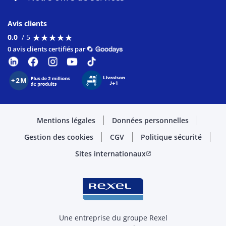
Avis clients
★
★
★
★
★
★
★
★
★
★
0.0
/ 5
0 avis clients certifiés par
Mentions légales
Données personnelles
Gestion des cookies
CGV
Politique sécurité
Sites internationaux
open_in_new
Une entreprise du groupe Rexel